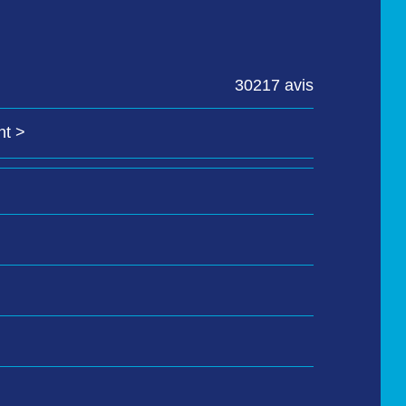
30217 avis
nt >