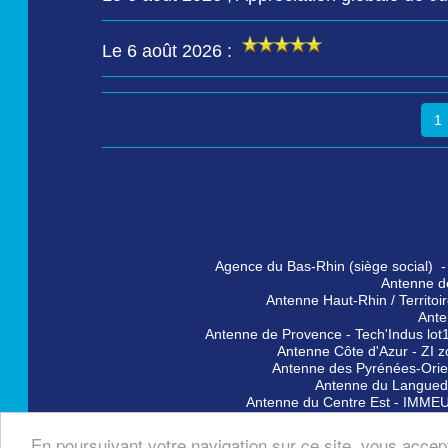
Le 6 août 2026 :
1
Agence du Bas-Rhin (siège social) -
Antenne d
Antenne Haut-Rhin / Territo
Ante
Antenne de Provence - Tech'Indus lo
Antenne Côte d'Azur - ZI 
Antenne des Pyrénées-Orie
Antenne du Languedo
Antenne du Centre Est - IMMEU
Agence
Agence Santéol Îl
En poursuivant votre navigation sur ce site, vous accepte