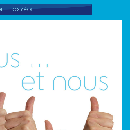
OL
OXYÉOL