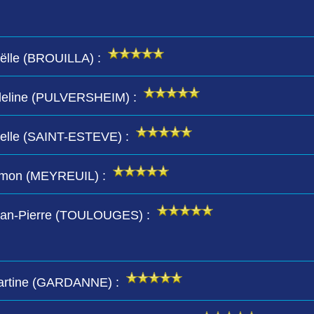
oëlle (BROUILLA) :
 Adeline (PULVERSHEIM) :
Joelle (SAINT-ESTEVE) :
Simon (MEYREUIL) :
 Jean-Pierre (TOULOUGES) :
 Martine (GARDANNE) :