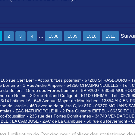
...
Suiva
2
3
4
1508
1509
1510
1511
 10b rue Cerf Berr - Actipark "Les poteries" - 67200 STRASBOURG - Té
e Lorraine - 1 Rue André Ampère - 54250 CHAMPIGNEULLES - Tél.: 0
ire de Belfort - 15 rue des Frères Lumière - BP 92007- 68058 MULHOU
nne de Reims - 3D rue Rolland Coffignot - 51100 REIMS - Tél.: 0979 
t13/14 batiment A - 645 Avenue Mayor de Montricher - 13854 AIX-EN-
zone de l’argile - 460 avenue de quiéra C, lot 810 - 06370 MOUANS-S
ntales - ZAC NATUROPOLE III - 2 Rue Gustave EIFFEL - 66350 TOUL
c-Roussillon - 235 rue des Portes Domitiennes - 34740 VENDARGUES 
BLE : LA CAMBUSE - ZAC de La Cambuse - 60 rue du Revermont - 014
 Paris-Est - 5 rue Victor Baltard - 77410 CLAYE-SOUILLY - Tél. : 097
e-de-France - 5 Rue Adolphe Kegresse - 78290 CROISSY-SUR-SEINE - 
z l’utilisation de Cookies pour réaliser des statistiques de 