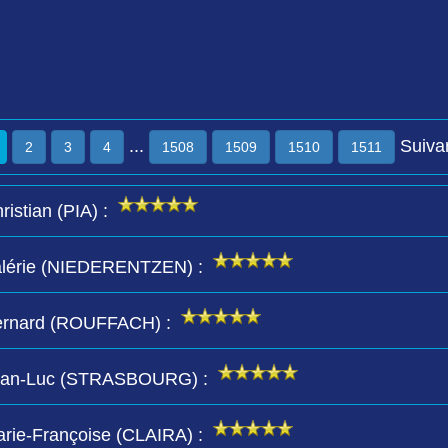
...
Suiva
2
3
4
1508
1509
1510
1511
istian (PIA) :
 Valérie (NIEDERENTZEN) :
 Bernard (ROUFFACH) :
e Jean-Luc (STRASBOURG) :
arie-Françoise (CLAIRA) :