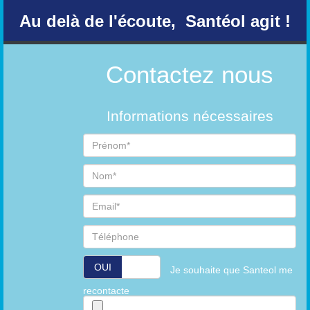
Au delà de l'écoute, Santéol agit !
Contactez nous
Informations nécessaires
OUI
NON
Je souhaite que Santeol me
recontacte